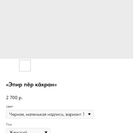
«Эпир пӗр кӑкран»
2 700
р.
Цвет
Пол