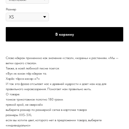
Размер
В корзину
Слово кӑкран применимо как значение «ствол», «корень» к растениям. «Мы —
ветки одного ствола».
Также, в моей любимой песне поется:
«Вун ик юман пӗр кӑкран та.
Харӑс тӑрса касар-и?»
И так эта фраза отсылает нас к древней мудрости и дает нам код для
правильного мировоззрения. Помогает нам правильно жить.
О товаре:
тонкое трикотажное полотно 180 грамм
прямой крой, не оверсайз
выберете размер по размерной сетке в карточке товара
размеры XXS-5XL
если вы хотите цвет, которого нет в предложении товара, выберете
«индивидуально»