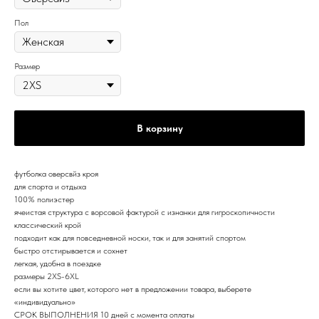
Пол
Размер
В корзину
футболка оверсвйз кроя
для спорта и отдыха
100% полиэстер
ячеистая структура с ворсовой фактурой с изнанки для гигроскопичности
классический крой
подходит как для повседневной носки, так и для занятий спортом
быстро отстирывается и сохнет
легкая, удобна в поездке
размеры 2XS-6XL
если вы хотите цвет, которого нет в предложении товара, выберете
«индивидуально»
СРОК ВЫПОЛНЕНИЯ 10 дней с момента оплаты