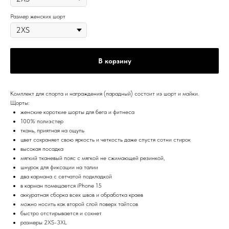
Размер женских шорт
В корзину
Комплект для спорта и награждения (парадный) состоит из шорт и майки.
Щорты:
женские короткие шорты для бега и фитнеса
100% полиэстер
ткань, приятная на ощупь
цвет сохраняет свою яркость и четкость даже спустя сотни стирок
высокая посадка
мягкий тканевый пояс с мягкой не сжимающей резинкой,
шнурок для фиксации на талии
два кармана с сетчатой подкладкой
в карман помещается iPhone 15
аккуратная сборка всех швов и обработка краев
можно носить как второй слой поверх тайтсов
быстро отстирывается и сохнет
размеры 2XS-3XL