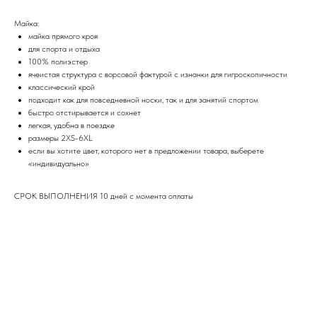
Майка:
майка прямого кроя
для спорта и отдыха
100% полиэстер
ячеистая структура с ворсовой фактурой с изнанки для гигроскопичности
классический крой
подходит как для повседневной носки, так и для занятий спортом
быстро отстирывается и сохнет
легкая, удобна в поездке
размеры 2XS-6XL
если вы хотите цвет, которого нет в предложении товара, выберете
«индивидуально»
СРОК ВЫПОЛНЕНИЯ 10 дней с момента оплаты