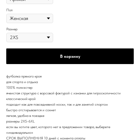
Пол
Размер
В корзину
футболка прямого кроя
для спорта и отдыха
100% полиэстер
ячеистая структура с ворсовой фактурой с изнанки для гигроскопичности
классический крой
подходит как для повседневной носки, так и для занятий спортом
быстро отстирывается и сохнет
легкая, удобна в поездке
размеры 2XS-6XL
если вы хотите цвет, которого нет в предложении товара, выберете
«индивидуально»
СРОК ВЫПОЛНЕНИЯ 10 дней с момента оплаты