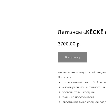
Леггинсы «КӖСКӖ 
3700,00
р.
В корзину
так же можно создать свой индив
Леггинсы:
из эластичной ткани: 80% пол
мягкая резинка не сжимает на
уровень талии средний
ткань не просвечивает
эластичная выше средней подд