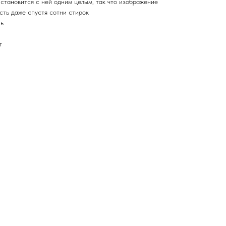
 становится с ней одним целым, так что изображение
сть даже спустя сотни стирок
нь
т