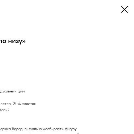
по низу»
идуальный цвет
иэстер, 20% эластан
 талии
ержка бедер, визуально «собирает» фигуру